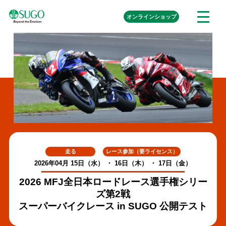
本
外
オンライン
ショップ
メ
文
部
ニ
リ
へ
ュ
ン
ク
移
ー
を
動
開
く
走る
レース参加（要ライセンス）
2026年04月 15日（水） ・ 16日（木） ・ 17日（金）
2026 MFJ全日本ロードレース選手権シリー
ズ第2戦
スーパーバイクレース in SUGO 公開テスト