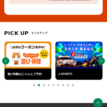
PICK UP
ピックアップ
PREV
NEXT
遊び体験はじゃらんで予約
J SPORTS
外
外
部
部
0
1
2
3
4
5
6
7
8
リ
リ
ン
ン
ク
ク