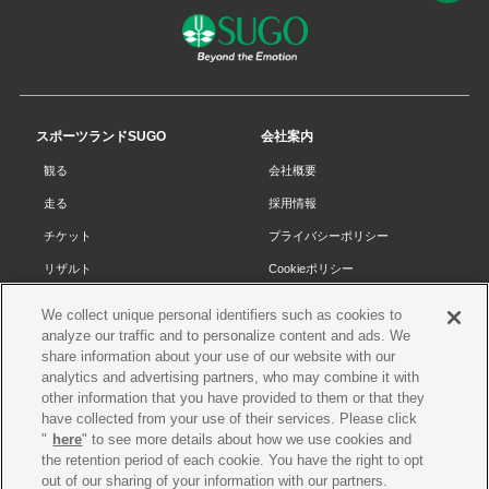
ペ
ー
ジ
の
先
スポーツランドSUGO
会社案内
頭
観る
会社概要
へ
走る
採用情報
チケット
プライバシーポリシー
リザルト
Cookieポリシー
コース・施設
サイトマップ
We collect unique personal identifiers such as cookies to
SUGOで遊ぼう
お問い合わせ
analyze our traffic and to personalize content and ads. We
share information about your use of our website with our
スクール
プレス申請
analytics and advertising partners, who may combine it with
other information that you have provided to them or that they
イベントスケジュール
have collected from your use of their services. Please click
営業案内・アクセス
"
here
" to see more details about how we use cookies and
the retention period of each cookie. You have the right to opt
レースオフィシャル
out of our sharing of your information with our partners.