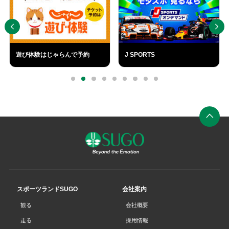
遊び体験はじゃらんで予約
J SPORTS
外
外
部
部
0
1
2
3
4
5
6
7
8
リ
リ
ン
ン
ク
ク
ペ
ー
ジ
の
先
スポーツランドSUGO
会社案内
頭
観る
会社概要
へ
走る
採用情報