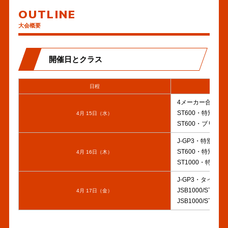
新しました。
ク
その他
OUTLINE
大会概要
特別スポーツ走行のエントリ
2026年03月17日
ー受付を開始しました。
その他
【エントリー締め切り：3月
開催日とクラス
26日（木）】
走行予約・燃料購入
2026年03月15日
日程
「JSB1000クラスCN燃料購
その他
入について」を公開しまし
4メーカー合同テ
た。
ST600・特別有
4月 15日（水）
ST600・ブリヂ
DUNLOP情報を公開しまし
2026年03月10日
J-GP3・特別有
た。
その他
ST600・特別有
4月 16日（木）
ST1000・特別
■ 走行予約・燃料購入
2026年03月10日
J-GP3・タイヤ
その他
JSB1000/ST
4月 17日（金）
JSB1000/ST
タイムスケジュールを公開し
2026年02月28日
ました。
タイムテーブル