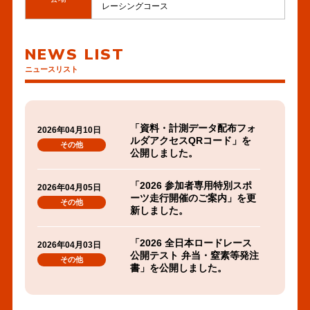
レーシングコース
NEWS LIST
ニュースリスト
「資料・計測データ配布フォ
2026年04月10日
ルダアクセスQRコード」を
その他
公開しました。
PDF
「2026 参加者専用特別スポ
2026年04月05日
へ
ーツ走行開催のご案内」を更
その他
の
新しました。
リ
PDF
ン
「2026 全日本ロードレース
2026年04月03日
へ
公開テスト 弁当・窒素等発注
ク
その他
の
書」を公開しました。
リ
ン
「走行予約・燃料購入」を更
2026年03月23日