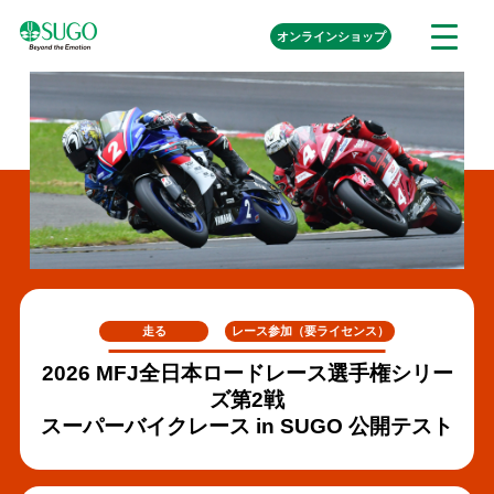
本
外
オンライン
ショップ
メ
文
部
ニ
リ
へ
ュ
ン
ク
移
ー
を
動
開
く
走る
レース参加（要ライセンス）
2026 MFJ全日本ロードレース選手権シリー
ズ第2戦
スーパーバイクレース in SUGO 公開テスト