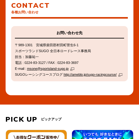
CONTACT
PDF
各種お問い合わせ
公開テスト概要を公開しまし
2026年02月20日
へ
た。
その他
の
お問い合わせ先
リ
■ 走行者向け資料
2026年02月20日
ン
〒989-1301 宮城県柴田郡村田町菅生6-1
その他
ク
スポーツランドSUGO 全日本ロードレース事務局
担当：加藤祐一
電話 : 0224-83-3127 / FAX : 0224-83-3697
E-mail :
msone@sportsland-sugo.jp
SUGOレーシングコースブログ
http://ameblo.jp/sugo-racingcourse/
PICK UP
ピックアップ
PREV
NEXT