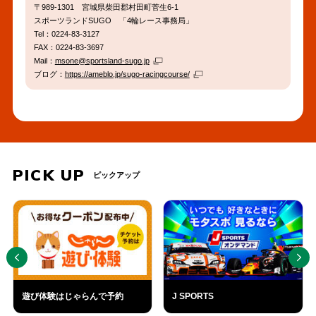
〒989-1301 宮城県柴田郡村田町菅生6-1
スポーツランドSUGO 「4輪レース事務局」
Tel：0224-83-3127
FAX：0224-83-3697
Mail：
msone@sportsland-sugo.jp
ブログ：
https://ameblo.jp/sugo-racingcourse/
PICK UP
ピックアップ
PREV
NEXT
遊び体験はじゃらんで予約
J SPORTS