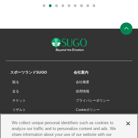
外
外
部
部
0
1
2
3
4
5
6
7
8
リ
リ
ン
ン
ク
ク
ペ
ー
ジ
の
先
スポーツランドSUGO
会社案内
頭
観る
会社概要
へ
走る
採用情報
チケット
プライバシーポリシー
リザルト
Cookieポリシー
コース・施設
サイトマップ
We collect unique personal identifiers such as cookies to
SUGOで遊ぼう
お問い合わせ
analyze our traffic and to personalize content and ads. We
share information about your use of our website with our
スクール
プレス申請